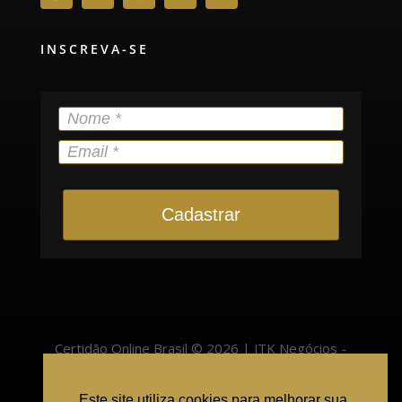
INSCREVA-SE
Cadastrar
Certidão Online Brasil © 2026 | JTK Negócios -
22.400.525/0001-57 | Pinheiro Preto/SC - 89570-
Este site utiliza cookies para melhorar sua
000 |
atendimento@cartorioonlinebrasil.com.br