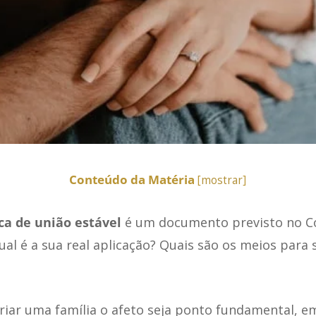
Conteúdo da Matéria
[
mostrar
]
ca de união estável
é um documento previsto no Có
ual é a sua real aplicação? Quais são os meios para s
riar uma família o afeto seja ponto fundamental, e