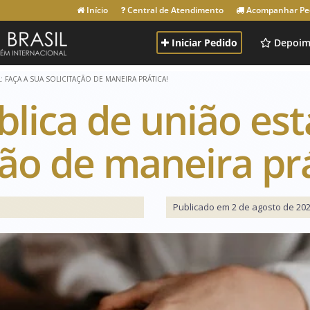
Início
Central de Atendimento
Acompanhar Pe
Iniciar Pedido
Depoim
: FAÇA A SUA SOLICITAÇÃO DE MANEIRA PRÁTICA!
blica de união est
ção de maneira prá
Publicado em 2 de agosto de 202