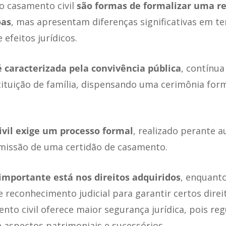
 o casamento civil
são formas de formalizar uma re
oas
, mas apresentam diferenças significativas em t
e efeitos jurídicos.
é caracterizada pela convivência pública
, contínu
ituição de família, dispensando uma cerimônia form
vil exige um processo formal
, realizado perante 
emissão de uma certidão de casamento.
importante está nos direitos adquiridos
, enquanto
 reconhecimento judicial para garantir certos dire
nto civil oferece maior segurança jurídica, pois r
aspectos patrimoniais e sucessórios.