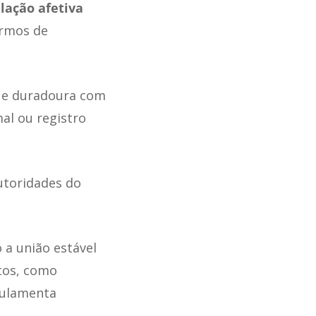
lação afetiva
ermos de
a e duradoura com
al ou registro
autoridades do
 a união estável
itos, como
egulamenta