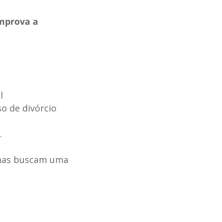
prova a
l
o de divórcio
.
, mas buscam uma