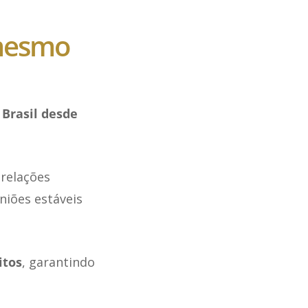
 mesmo
 Brasil desde
 relações
niões estáveis
itos
, garantindo