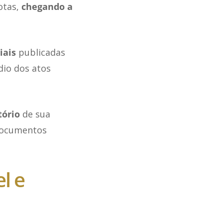
otas,
chegando a
iais
publicadas
dio dos atos
tório
de sua
 documentos
l e