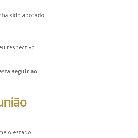
nha sido adotado
eu respectivo
asta
seguir ao
união
rme o estado