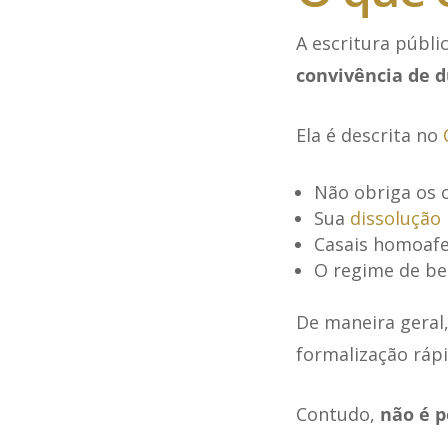
A escritura públ
convivência de 
Ela é descrita no
Não obriga os c
Sua
dissolução
Casais homoafe
O regime de ben
De maneira geral,
formalização rápi
Contudo,
não é p