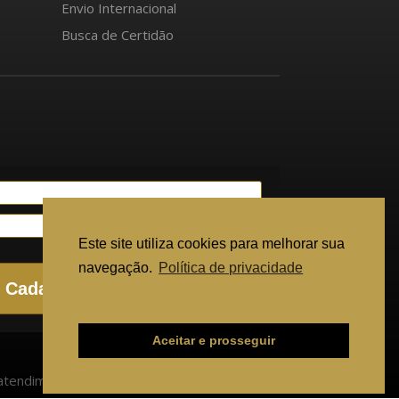
Envio Internacional
Busca de Certidão
Este site utiliza cookies para melhorar sua
navegação.
Política de privacidade
Cadastrar
Ajuda para solicitar certidão
Aceitar e prosseguir
atendimento@cartorioonlinebrasil.com.br