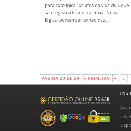
para comunicar os atos da vida civil, que
são registrados em cartorial. Nessa
lógica, podem ser expedidas...
PÁGINA 20 DE 29
« PRIMEIRA
«
...
INS
Acom
Envi
Depo