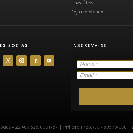
Links Úteis
Seja um Afiliado
ES SOCIAS
INSCREVA-SE
gócios - 22.400.525/0001-57 | Pinheiro Preto/SC - 89570-000 |