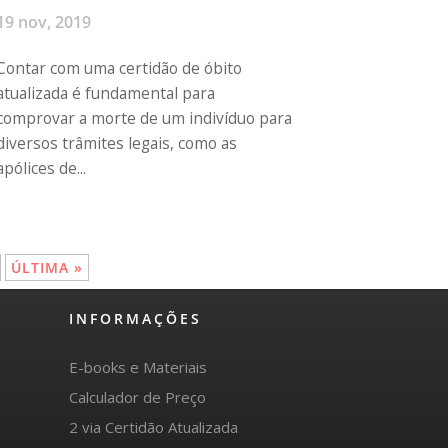
19 nov, 2019
Contar com uma certidão de óbito
atualizada é fundamental para
comprovar a morte de um indivíduo para
diversos trâmites legais, como as
apólices de...
ÚLTIMA »
INFORMAÇÕES
E-books e Materiais
Calculador de Preço
2 via Certidão Atualizada