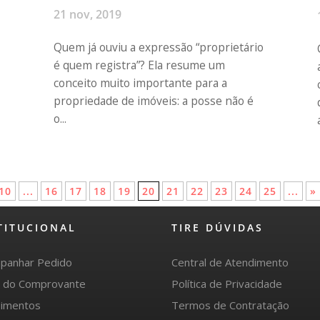
21 nov, 2019
Quem já ouviu a expressão “proprietário
é quem registra”? Ela resume um
conceito muito importante para a
propriedade de imóveis: a posse não é
o...
10
...
16
17
18
19
20
21
22
23
24
25
...
»
TITUCIONAL
TIRE DÚVIDAS
panhar Pedido
Central de Atendimento
o do Comprovante
Política de Privacidade
imentos
Termos de Contratação