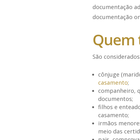
documentação adi
documentação onl
Quem te
São considerados
cônjuge (marid
casamento
;
companheiro, 
documentos;
filhos e entea
casamento;
irmãos menores
meio das certi
pais, comprova