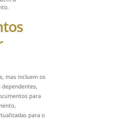
nto.
ntos
r
s, mas incluem os
s dependentes,
documentos para
mento,
tualizadas para o