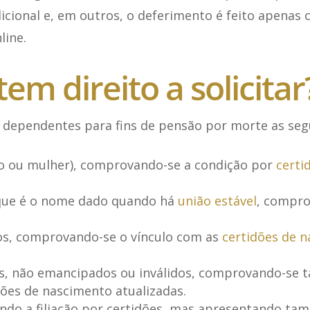
cional e, em outros, o deferimento é feito apenas 
ine.
m direito a solicitar
 dependentes para fins de pensão por morte as seg
o ou mulher), comprovando-se a condição por
certi
que é o nome dado quando há
união estável
, compro
dos, comprovando-se o vínculo com as
certidões de 
, não emancipados ou inválidos, comprovando-se t
dões de nascimento atualizadas.
ndo a filiação por certidões, mas apresentando ta