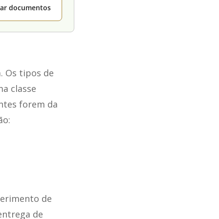
itar documentos
. Os tipos de
ma classe
ntes forem da
ão:
querimento de
entrega de