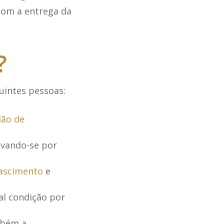
com a entrega da
?
uintes pessoas:
dão de
vando-se por
nascimento
e
al condição por
mbém a