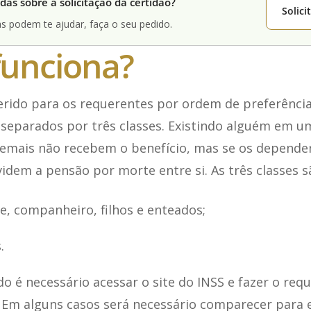
das sobre a solicitação da certidão?
Solic
s podem te ajudar, faça o seu pedido.
unciona?
erido para os requerentes por ordem de preferência
separados por três classes. Existindo alguém em u
 demais não recebem o benefício, mas se os depende
idem a pensão por morte entre si. As três classes s
ge, companheiro, filhos e enteados;
.
do é necessário acessar o site do INSS e fazer o re
. Em alguns casos será necessário comparecer para 