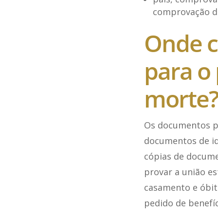
comprovação de 
Onde c
para o
morte
Os documentos pa
documentos de ide
cópias de docume
provar a união es
casamento e óbito
pedido de benefíc