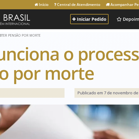
Início
Central de Atendimento
Acompanhar Pe
Iniciar Pedido
Depoim
BTER PENSÃO POR MORTE
unciona o proces
o por morte
Publicado em 7 de novembro de 