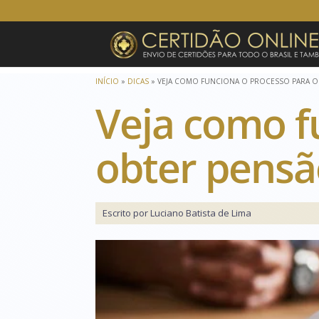
INÍCIO
»
DICAS
»
VEJA COMO FUNCIONA O PROCESSO PARA O
Veja como f
obter pensã
Escrito por Luciano Batista de Lima