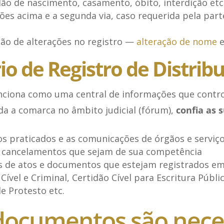
dão de nascimento, casamento, óbito, interdição etc
dões acima e a segunda via, caso requerida pela par
ção de alterações no registro —
alteração de nome
e
io de Registro de Distrib
unciona como uma central de informações que contro
da a comarca no âmbito judicial (fórum),
confia as 
os praticados e as comunicações de órgãos e serviç
r cancelamentos que sejam de sua competência
es de atos e documentos que estejam registrados em
Cível e Criminal, Certidão Cível para Escritura Públi
 Protesto etc.
documentos são nece