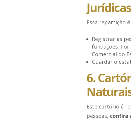
Jurídica
Essa repartição
é
Registrar as pe
fundações. Por 
Comercial do E
Guardar o estat
6. Cartó
Naturai
Este cartório é r
pessoas,
confira