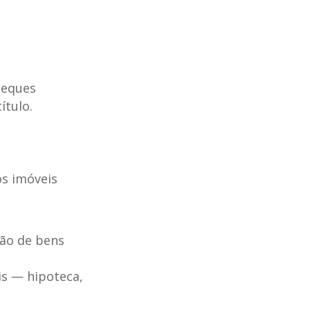
heques
ítulo.
os imóveis
ção de bens
is — hipoteca,