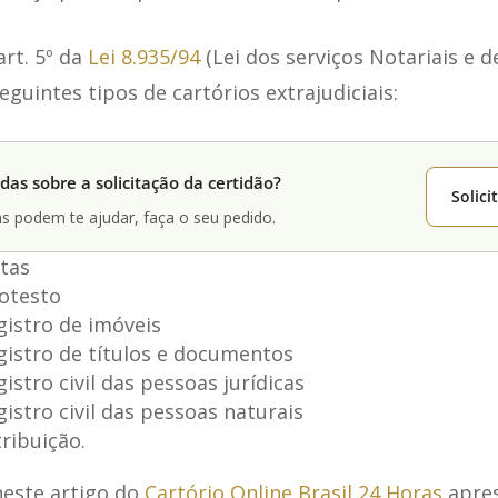
art. 5º da
Lei 8.935/94
(Lei dos serviços Notariais e d
eguintes tipos de cartórios extrajudiciais:
das sobre a solicitação da certidão?
Solic
s podem te ajudar, faça o seu pedido.
tas
rotesto
gistro de imóveis
gistro de títulos e documentos
istro civil das pessoas jurídicas
gistro civil das pessoas naturais
tribuição.
neste artigo do
Cartório Online Brasil 24 Horas
apre