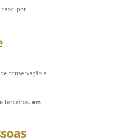
 teor, por
e
o de conservação e
e terceiros,
em
ssoas