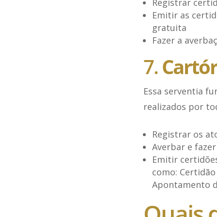
Registrar certi
Emitir as certi
gratuita
Fazer a averba
7.
Cartór
Essa serventia f
realizados por to
Registrar os at
Averbar e faze
Emitir certidõ
como: Certidão 
Apontamento de
Quais 