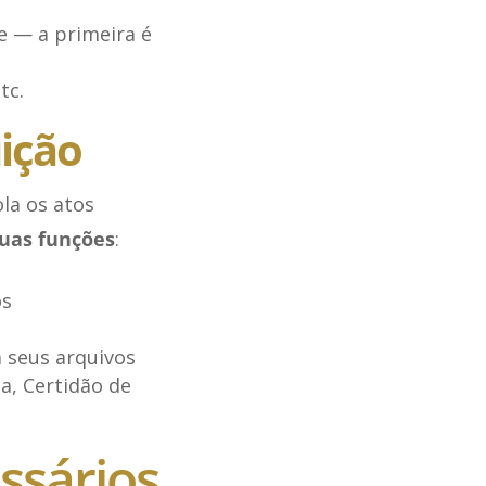
te — a primeira é
tc.
uição
la os atos
suas funções
:
os
 seus arquivos
ca, Certidão de
ssários