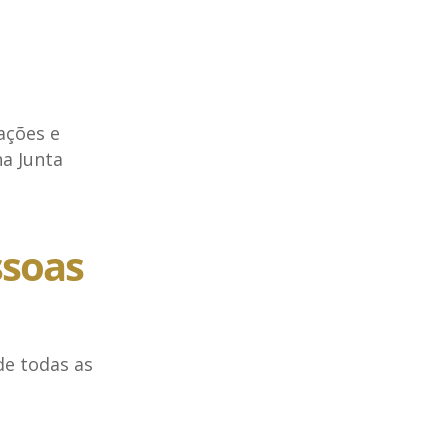
ações e
na Junta
ssoas
de todas as