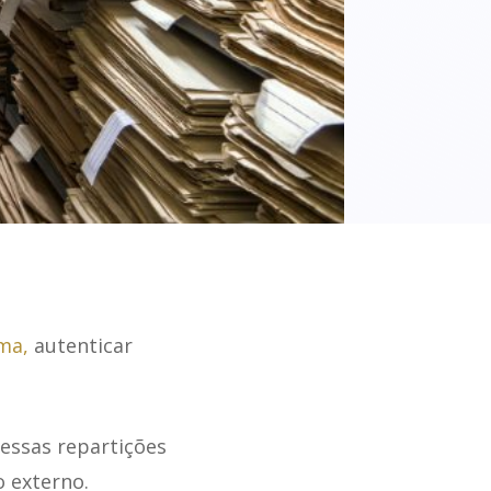
ma,
autenticar
essas repartições
o externo.