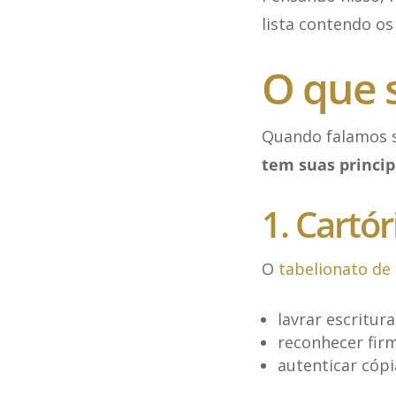
lista contendo os
O que s
Quando falamos s
tem suas princip
1. Cartó
O
tabelionato de
lavrar escritur
reconhecer fir
autenticar cóp