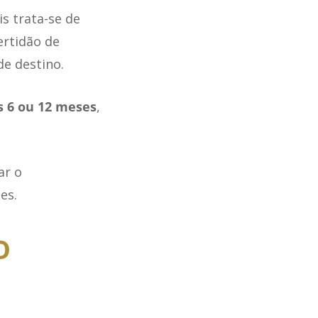
is trata-se de
ertidão de
de destino.
s 6 ou 12 meses
,
ar o
es.
o