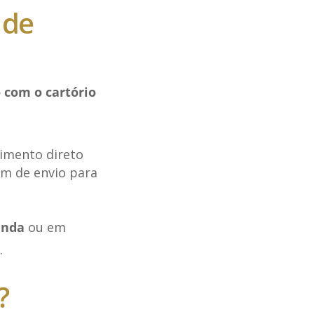
 de
 com o cartório
dimento direto
em de envio para
anda
ou em
.
?