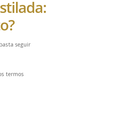
tilada:
o?
basta seguir
os termos