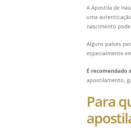
A Apostila de Hai
uma autenticação 
nascimento pode t
Alguns países p
especialmente em
É recomendado s
apostilamento, g
Para q
aposti