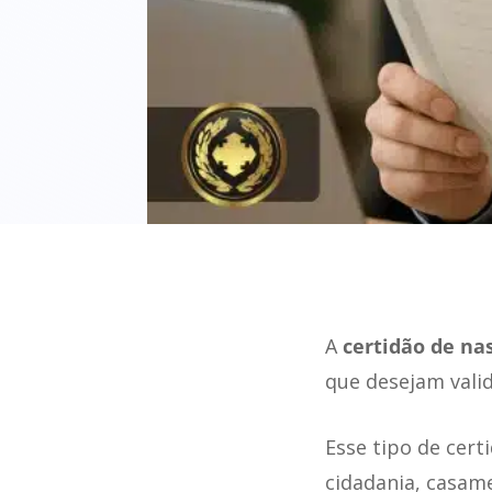
A
certidão de na
que desejam valid
Esse tipo de cert
cidadania, casame