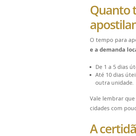
Quanto 
apostil
O tempo para apo
e a demanda loc
De 1 a 5 dias 
Até 10 dias út
outra unidade.
Vale lembrar qu
cidades com pouco
A certid