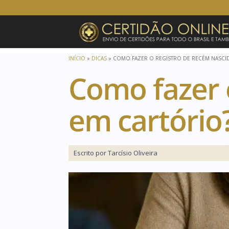
INÍCIO
»
DICAS
»
COMO FAZER O REGISTRO DE RECÉM NASCI
Como fazer 
em cartório
Escrito por Tarcísio Oliveira