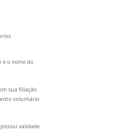
órios
e e o nome do
om sua filiação
ento voluntário
 possui validade