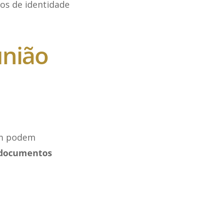
os de identidade
união
bém podem
 documentos