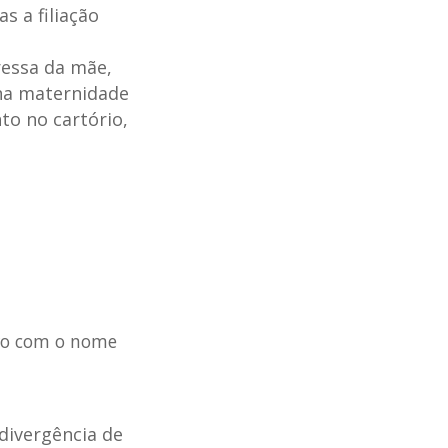
s a filiação
ressa da mãe,
na maternidade
to no cartório,
tro com o nome
divergência de