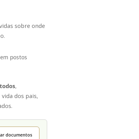
úvidas sobre onde
o.
u em postos
 todos
,
 vida dos pais,
ados.
itar documentos