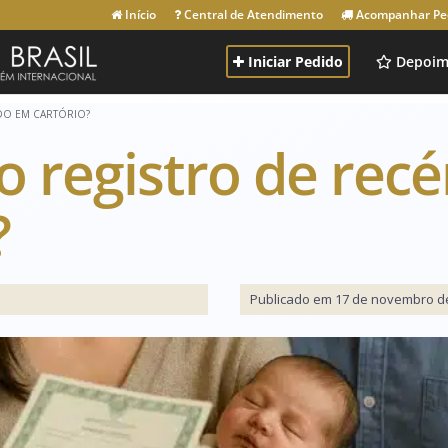
Início
Central de Atendimento
Acompanhar Pe
Iniciar Pedido
Depoim
DO EM CARTÓRIO?
o registro de rec
?
Publicado em 17 de novembro de