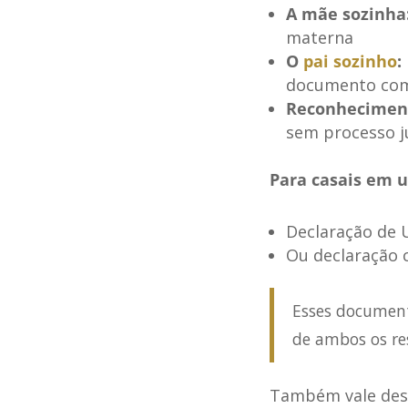
A mãe sozinha
materna
O
pai sozinho
:
documento com 
Reconheciment
sem processo ju
Para casais em u
Declaração de U
Ou declaração c
Esses document
de ambos os re
Também vale dest