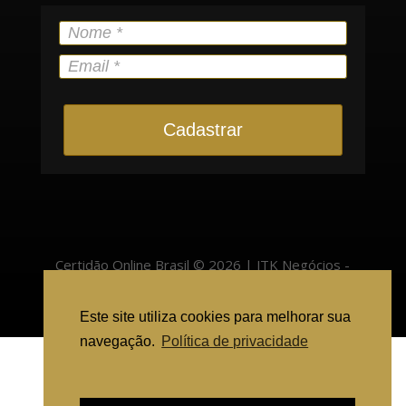
Cadastrar
Certidão Online Brasil © 2026 | JTK Negócios -
22.400.525/0001-57 | Pinheiro Preto/SC - 89570-
Este site utiliza cookies para melhorar sua
000 |
atendimento@cartorioonlinebrasil.com.br
navegação.
Política de privacidade
Ajuda para solicitar certidão