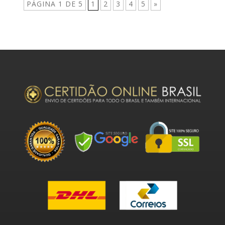
PÁGINA 1 DE 5
1
2
3
4
5
»