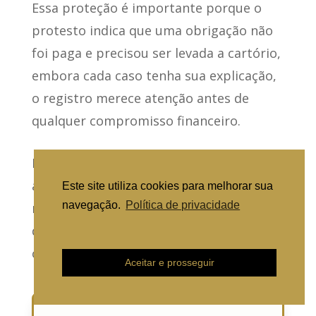
Essa proteção é importante porque o
protesto indica que uma obrigação não
foi paga e precisou ser levada a cartório,
embora cada caso tenha sua explicação,
o registro merece atenção antes de
qualquer compromisso financeiro.
Para pessoas físicas, a certidão pode
ajudar em financiamentos, locações,
Este site utiliza cookies para melhorar sua
navegação.
Política de privacidade
negociações particulares e resolução de
Ajuda para solicitar certidão
dúvidas cadastrais, acompanhe os
outros conteúdos do
site
!
Aceitar e prosseguir