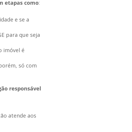
am etapas como
:
idade e se a
GE para que seja
o imóvel é
 porém, só com
gão responsável
ção atende aos