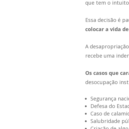
que tem o intuit
Essa decisão é pa
colocar a vida d
A desapropriaçã
recebe uma inden
Os casos que car
desocupação insti
Segurança naci
Defesa do Esta
Caso de calami
Salubridade pú
Criação de algo