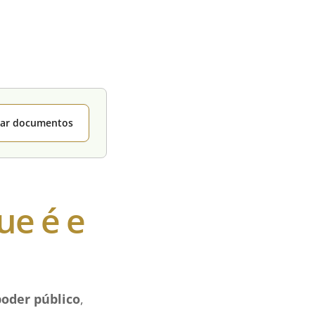
itar documentos
ue é e
oder público
,