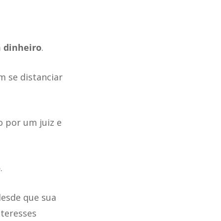
m dinheiro
.
m se distanciar
o por um juiz e
o
.
desde que sua
nteresses