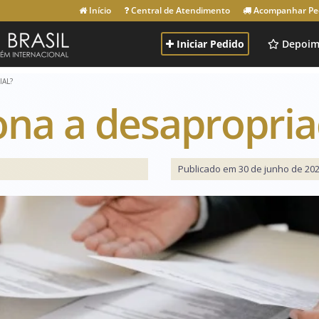
Início
Central de Atendimento
Acompanhar Pe
Iniciar Pedido
Depoim
IAL?
na a desapropriaç
Publicado em 30 de junho de 202