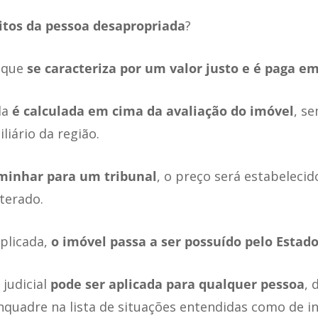
itos da pessoa desapropriada
?
 que
se caracteriza por um valor justo e é paga e
da
é calculada em cima da avaliação do imóvel
, se
iário da região.
aminhar para um tribunal
, o preço será estabelecid
terado.
plicada,
o imóvel passa a ser possuído pelo Estad
judicial
pode ser aplicada para qualquer pessoa
, 
nquadre na lista de situações entendidas como de i