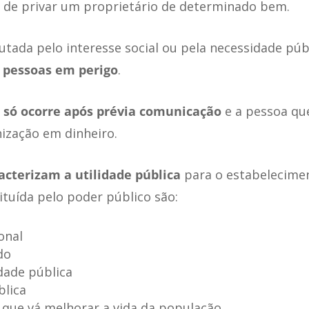
o de privar um proprietário de determinado bem.
utada pelo interesse social ou pela necessidade púb
e pessoas em perigo
.
o
só ocorre após prévia comunicação
e a pessoa que
ização em dinheiro.
acterizam a utilidade pública
para o estabelecime
tuída pelo poder público são:
onal
do
dade pública
blica
 que vá melhorar a vida da população