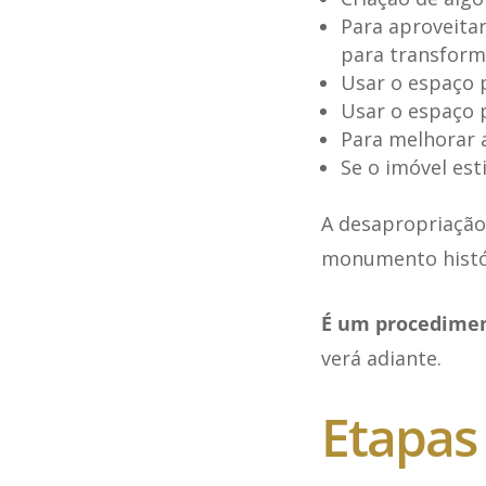
Para aproveitar
para transform
Usar o espaço p
Usar o espaço p
Para melhorar a
Se o imóvel est
A desapropriaç
monumento histór
É um procedimen
verá adiante.
Etapas