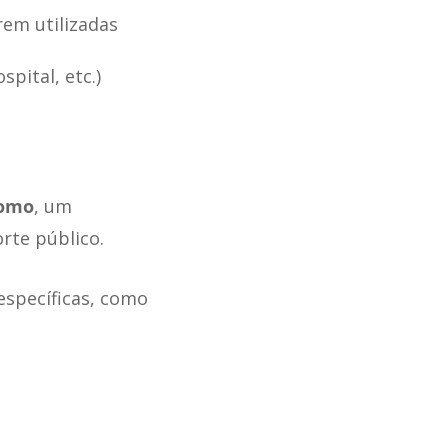
rem utilizadas
pital, etc.)
romo
, um
rte público.
 específicas, como