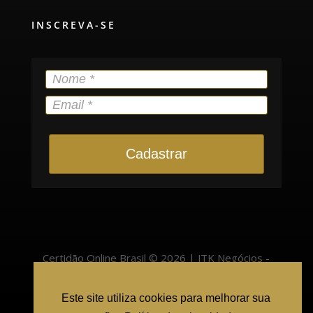
INSCREVA-SE
Cadastrar
Certidão Online Brasil © 2026 | JTK Negócios -
22.400.525/0001-57 | Pinheiro Preto/SC - 89570-
Este site utiliza cookies para melhorar sua
000 |
atendimento@cartorioonlinebrasil.com.br