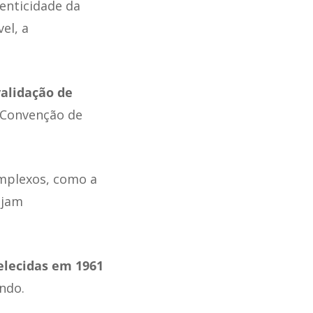
tenticidade da
el, a
validação de
 Convenção de
omplexos, como a
ejam
lecidas em 1961
ndo.