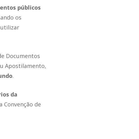
entos públicos
cando os
tilizar
o de Documentos
u Apostilamento,
undo
.
ios da
da Convenção de