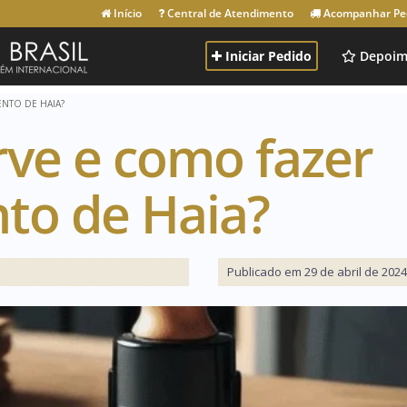
Início
Central de Atendimento
Acompanhar Pe
Iniciar Pedido
Depoim
NTO DE HAIA?
rve e como fazer
to de Haia?
Publicado em 29 de abril de 2024