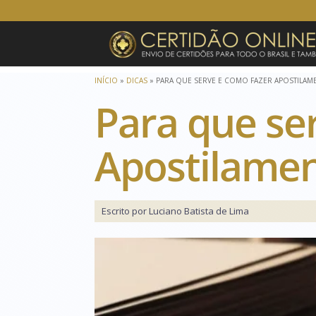
INÍCIO
»
DICAS
»
PARA QUE SERVE E COMO FAZER APOSTILAME
Para que se
Apostilamen
Escrito por Luciano Batista de Lima