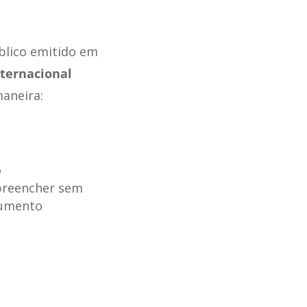
blico emitido em
nternacional
maneira:
o
 preencher sem
cumento