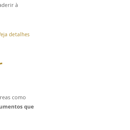
derir à
eja detalhes
r
áreas como
umentos que