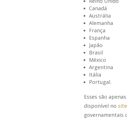
Reino Unido
Canadá
Austrália
Alemanha
França
Espanha
Japão
Brasil
México
Argentina
Itália
Portugal.
Esses são apenas 
disponível no
sit
governamentais d