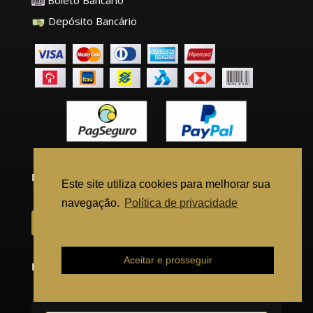
Boleto Bancário
Depósito Bancário
REDES SOCIAS
Este site utiliza cookies para melhorar sua
navegação.
Política de privacidade
Ajuda para solicitar certidão
Aceitar e prosseguir
INSCREVA-SE