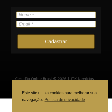
Cadastrar
Certidão Online Brasil © 2026 | JTK Negócios -
22.400.525/0001-57 | Pinheiro Preto/SC - 89570-
Este site utiliza cookies para melhorar sua
000 |
atendimento@cartorioonlinebrasil.com.br
navegação.
Política de privacidade
Ajuda para solicitar certidão