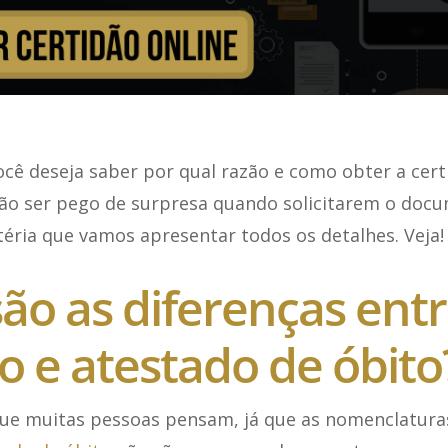
ocê deseja saber por qual razão e como obter a cert
não ser pego de surpresa quando solicitarem o doc
ria que vamos apresentar todos os detalhes. Veja!
ão as diferenças ent
o e atestado de óbito
que muitas pessoas pensam, já que as nomenclaturas