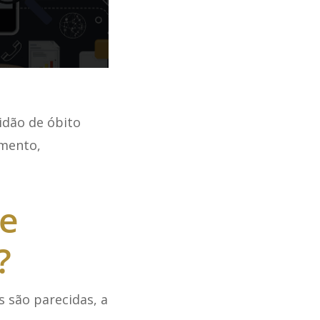
idão de óbito
umento,
re
?
 são parecidas, a