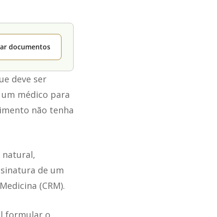
itar documentos
ue deve ser
r um médico para
imento não tenha
 natural,
assinatura de um
Medicina (CRM).
l formular o