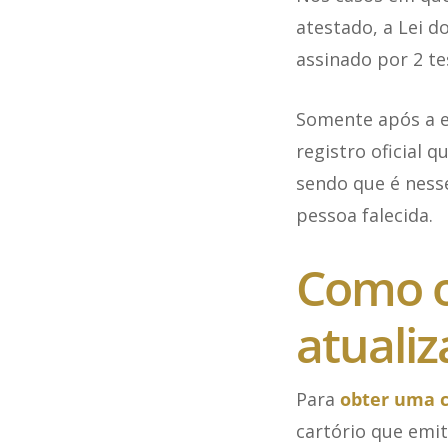
atestado, a Lei d
assinado por 2 t
Somente após a em
registro oficial q
sendo que é ness
pessoa falecida.
Como o
atuali
Para
obter uma c
cartório que emit