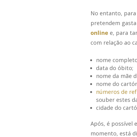
No entanto, para
pretendem gastar 
online
e, para ta
com relação ao c
nome completo 
data do óbito;
nome da mãe do
nome do cartóri
números de ref
souber estes da
cidade do cartó
Após, é possível 
momento, está di