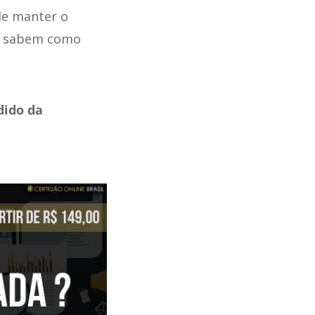
de manter o
ão sabem como
dido da