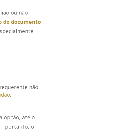
lião ou não
o do documento
 especialmente
 requerente não
idão
;
a opção, até o
— portanto, o