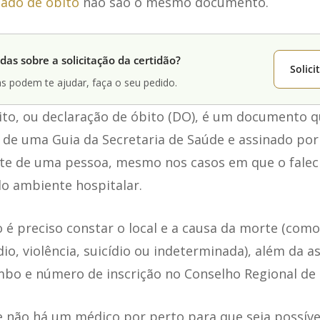
tado de óbito
não são o mesmo documento.
das sobre a solicitação da certidão?
Solic
s podem te ajudar, faça o seu pedido.
ito, ou declaração de óbito (DO), é um documento q
 de uma Guia da Secretaria de Saúde e assinado po
e de uma pessoa, mesmo nos casos em que o falec
do ambiente hospitalar.
é preciso constar o local e a causa da morte (como
dio, violência, suicídio ou indeterminada), além da 
bo e número de inscrição no Conselho Regional de 
 não há um médico por perto para que seja possíve