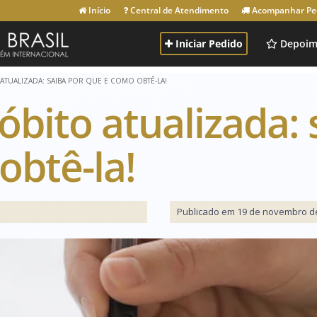
Início
Central de Atendimento
Acompanhar Pe
Iniciar Pedido
Depoim
ATUALIZADA: SAIBA POR QUE E COMO OBTÊ-LA!
óbito atualizada: 
obtê-la!
Publicado em 19 de novembro de