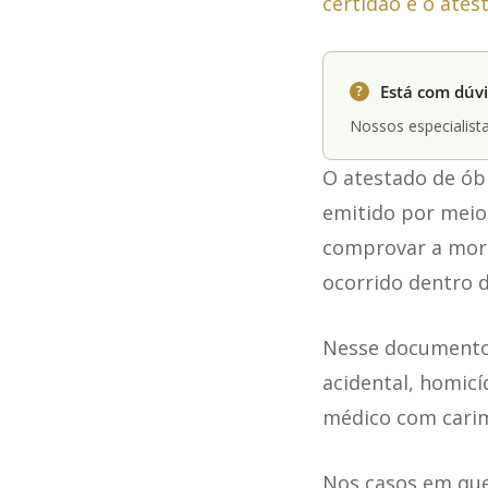
certidão e o ates
Está com dúvi
?
Nossos especialista
O atestado de ób
emitido por meio
comprovar a mort
ocorrido dentro 
Nesse documento 
acidental, homicí
médico com carim
Nos casos em que