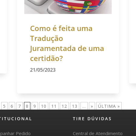
Como é feita uma
Tradução
Juramentada de uma
certidão?
21/05/2023
5
6
7
8
9
10
11
12
13
...
»
ÚLTIMA »
TITUCIONAL
TIRE DÚVIDAS
panhar Pedido
Central de Atendimento