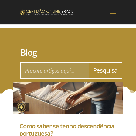
Blog
Como saber se tenho descendência
portuguesa?